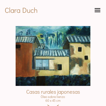
Clara Duch
Casas rurales japonesas
Óleo sobre lienzo
60 x 45 cm
>
<